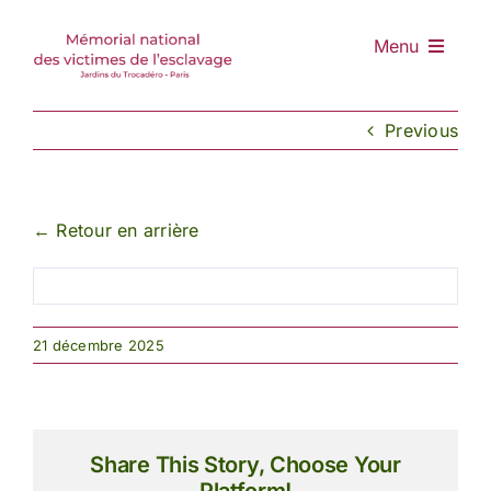
Skip
to
Menu
content
Accueil
Previous
Mémorial
Nomination
Retrouver
← Retour en arrière
Entrepreneurs
Actualités
21 décembre 2025
DON
Share This Story, Choose Your
Platform!