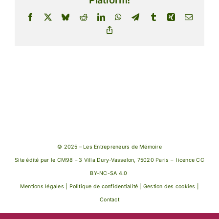
Facebook
X
Bluesky
Reddit
LinkedIn
WhatsApp
Telegram
Tumblr
Xing
Email
Copy
Link
© 2025 – Les Entrepreneurs de Mémoire
Site édité par le CM98 – 3 Villa Dury-Vasselon, 75020 Paris – licence
CC
BY-NC-SA 4.0
Mentions légales | Politique de confidentialité |
Gestion des cookies |
Contact