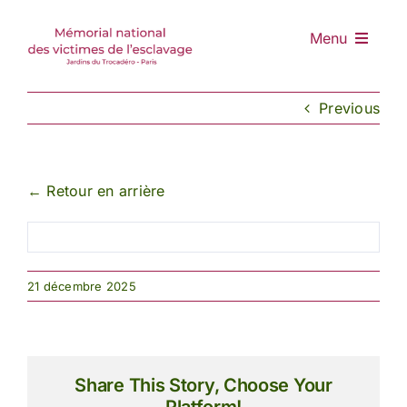
Skip
to
Menu
content
Accueil
Previous
Mémorial
Nomination
Retrouver
← Retour en arrière
Entrepreneurs
Actualités
21 décembre 2025
DON
Share This Story, Choose Your
Platform!