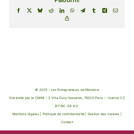
Facebook
X
Bluesky
Reddit
LinkedIn
WhatsApp
Telegram
Tumblr
Xing
Email
Copy
Link
© 2025 – Les Entrepreneurs de Mémoire
Site édité par le CM98 – 3 Villa Dury-Vasselon, 75020 Paris – licence
CC
BY-NC-SA 4.0
Mentions légales | Politique de confidentialité |
Gestion des cookies |
Contact